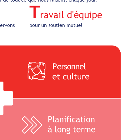
T
ravail d'équipe
servons
pour un soutien mutuel