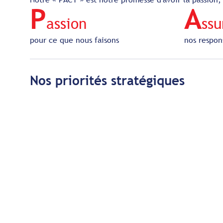
P
A
assion
ss
pour ce que nous faisons
nos respon
Nos priorités stratégiques