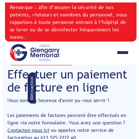
Remarque : Afin d’assurer la sécurité de nos
patients, visiteurs et membres du personnel, nous
rappelons à toute personne entrant à l’hôpital de
se laver ou de se désinfecter fréquemment les
mains.
PAYEZ VOTRE FACTURE
Effectuer un paiement
Rétroaction
de facture en ligne
Nous sommes heureux d'avoir pu vous servir !
Les paiements de factures peuvent être effectués en
ligne via notre formulaire. Vous avez une question ?
Contactez-nous ici
ou appelez notre service de
facturation au
613,525,2222 x0
.