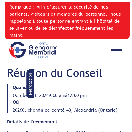
Remarque : Afin d’assurer la sécurité de nos
patients, visiteurs et membres du personnel, nous
rappelons à toute personne entrant à l’hôpital de
se laver ou de se désinfecter fréquemment les
mains.
ÉVÉNEMENTS
General Hospital Events
Réunion du Conseil
Rétroaction
Quand
October 24, 2024
9:00 am
à
12:00 pm
Où
20260, chemin de comté 43, Alexandria (Ontario)
Détails de l'événement