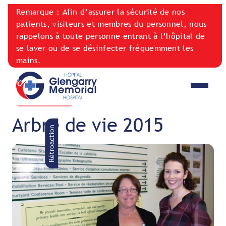
Remarque : Afin d’assurer la sécurité de nos
patients, visiteurs et membres du personnel, nous
rappelons à toute personne entrant à l’hôpital de
se laver ou de se désinfecter fréquemment les
mains.
NOUVELLES
January 23, 2015
Arbre de vie 2015
Rétroaction