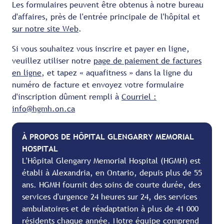
Les formulaires peuvent être obtenus à notre bureau
d'affaires, près de l'entrée principale de l'hôpital et
sur notre site Web
.
Si vous souhaitez vous inscrire et payer en ligne,
veuillez utiliser notre
page de paiement de factures
en ligne
, et tapez « aquafitness » dans la ligne du
numéro de facture et envoyez votre formulaire
d'inscription dûment rempli à
Courriel :
info@hgmh.on.ca
À PROPOS DE HÔPITAL GLENGARRY MEMORIAL
HOSPITAL
L'Hôpital Glengarry Memorial Hospital (HGMH) est
établi à Alexandria, en Ontario, depuis plus de 55
ans. HGMH fournit des soins de courte durée, des
services d'urgence 24 heures sur 24, des services
ambulatoires et de réadaptation à plus de 41 000
résidents chaque année. Notre équipe comprend