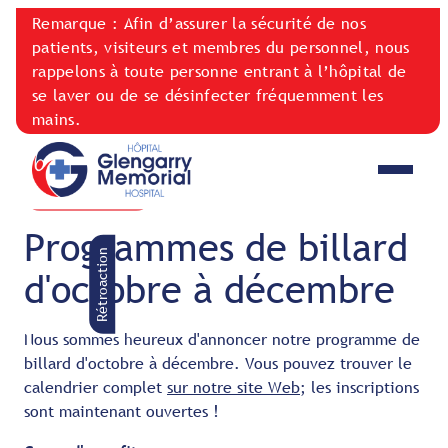
Remarque : Afin d’assurer la sécurité de nos
patients, visiteurs et membres du personnel, nous
rappelons à toute personne entrant à l’hôpital de
se laver ou de se désinfecter fréquemment les
mains.
NOUVELLES
October 15, 2019
Programmes de billard
Rétroaction
d'octobre à décembre
Nous sommes heureux d'annoncer notre programme de
billard d'octobre à décembre. Vous pouvez trouver le
calendrier complet
sur notre site Web
; les inscriptions
sont maintenant ouvertes !