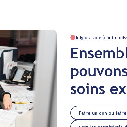
Joignez-vous à notre mis
Ensembl
pouvons
soins e
Faire un don ou fair