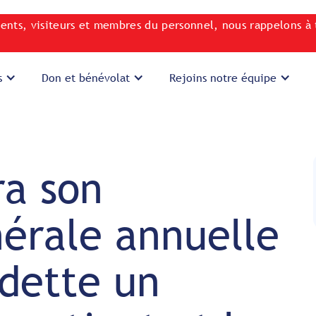
ients, visiteurs et membres du personnel, nous rappelons à 
s
Don et bénévolat
Rejoins notre équipe
a son
érale annuelle
dette un