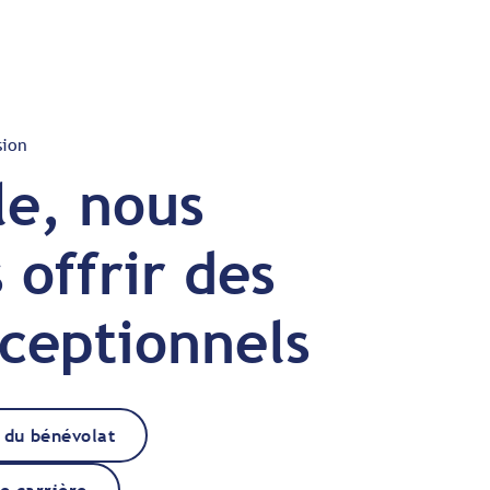
sion
e, nous
 offrir des
xceptionnels
e du bénévolat