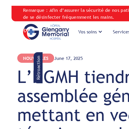
Remarque : Afin d’assurer la sécurité de nos pat
de se désinfecter fréquemment les mains.
Vos soins
Service
NOUVELLES
June 17, 2025
Rétroaction
L’HGMH tiendr
assemblée gén
mettant en ve