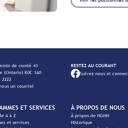
Voir les possibilités 
hemin de comté 43
RESTEZ AU COURANT
e (Ontario) K0C 1A0
Suivez-nous et connec
- 2222
nous un courriel
AMMES ET SERVICES
À PROPOS DE NOUS
de A à Z
À propos de HGMH
es et services
Historique